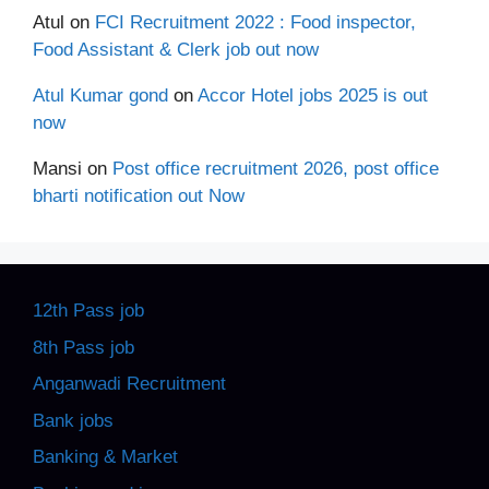
Atul
on
FCI Recruitment 2022 : Food inspector,
Food Assistant & Clerk job out now
Atul Kumar gond
on
Accor Hotel jobs 2025 is out
now
Mansi
on
Post office recruitment 2026, post office
bharti notification out Now
12th Pass job
8th Pass job
Anganwadi Recruitment
Bank jobs
Banking & Market