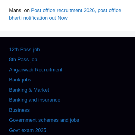
Mansi
on
Post office recruitment 2026, post office
bharti notification out Now
12th Pass job
8th Pass job
Anganwadi Recruitment
Bank jobs
Banking & Market
Banking and insurance
Business
Government schemes and jobs
Govt exam 2025