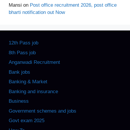
Mansi
on
Post office recruitment 2026, post office
bharti notification out Now
12th Pass job
8th Pass job
Anganwadi Recruitment
Bank jobs
Banking & Market
Banking and insurance
Business
Government schemes and jobs
Govt exam 2025